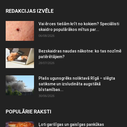
REDAKCIJAS IZVĒLE
Vai ērces tiešām krīt no kokiem? Speciālisti
skaidro populārākos mītus par...
06/08/2026
Bezskaidras naudas nākotne: ko tas nozīmē
patērētājiem?
28/07/2026
Plašs ugunsgrēks noliktavā Rīgā – slēgta
satiksme un izsludināta augstākā
bīstamības...
30/06/2026
POPULĀRIE RAKSTI
Ļoti garšīgas un gaisīgas pankūkas