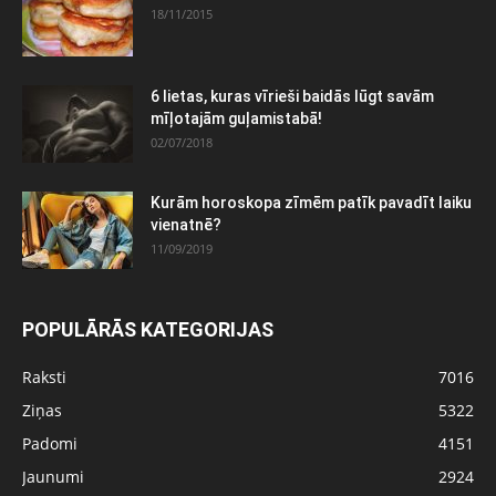
18/11/2015
6 lietas, kuras vīrieši baidās lūgt savām
mīļotajām guļamistabā!
02/07/2018
Kurām horoskopa zīmēm patīk pavadīt laiku
vienatnē?
11/09/2019
POPULĀRĀS KATEGORIJAS
Raksti
7016
Ziņas
5322
Padomi
4151
Jaunumi
2924