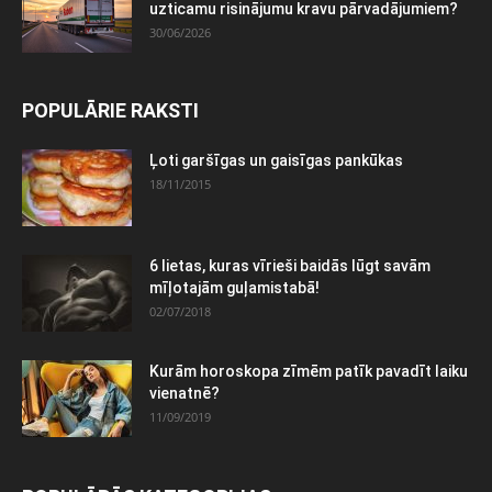
uzticamu risinājumu kravu pārvadājumiem?
30/06/2026
POPULĀRIE RAKSTI
Ļoti garšīgas un gaisīgas pankūkas
18/11/2015
6 lietas, kuras vīrieši baidās lūgt savām
mīļotajām guļamistabā!
02/07/2018
Kurām horoskopa zīmēm patīk pavadīt laiku
vienatnē?
11/09/2019