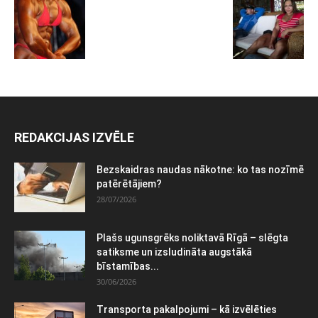
REDAKCIJAS IZVĒLE
Bezskaidras naudas nākotne: ko tas nozīmē
patērētājiem?
28/07/2026
Plašs ugunsgrēks noliktavā Rīgā – slēgta
satiksme un izsludināta augstākā
bīstamības...
30/06/2026
Transporta pakalpojumi – kā izvēlēties