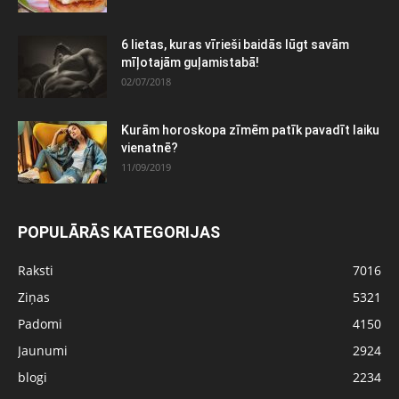
6 lietas, kuras vīrieši baidās lūgt savām
mīļotajām guļamistabā!
02/07/2018
Kurām horoskopa zīmēm patīk pavadīt laiku
vienatnē?
11/09/2019
POPULĀRĀS KATEGORIJAS
Raksti
7016
Ziņas
5321
Padomi
4150
Jaunumi
2924
blogi
2234