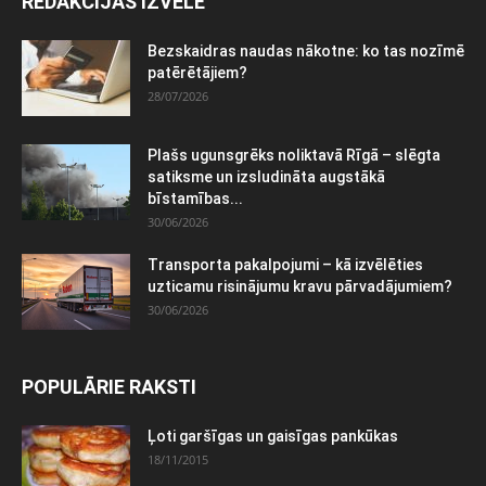
REDAKCIJAS IZVĒLE
Bezskaidras naudas nākotne: ko tas nozīmē
patērētājiem?
28/07/2026
Plašs ugunsgrēks noliktavā Rīgā – slēgta
satiksme un izsludināta augstākā
bīstamības...
30/06/2026
Transporta pakalpojumi – kā izvēlēties
uzticamu risinājumu kravu pārvadājumiem?
30/06/2026
POPULĀRIE RAKSTI
Ļoti garšīgas un gaisīgas pankūkas
18/11/2015