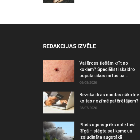
REDAKCIJAS IZVĒLE
Vai ērces tiešām krīt no
kokiem? Speciālisti skaidro
populārākos mītus par...
06/08/2026
Bezskaidras naudas nākotne
ko tas nozīmē patērētājiem?
28/07/2026
Plašs ugunsgrēks noliktavā
Rīgā – slēgta satiksme un
izsludināta augstākā