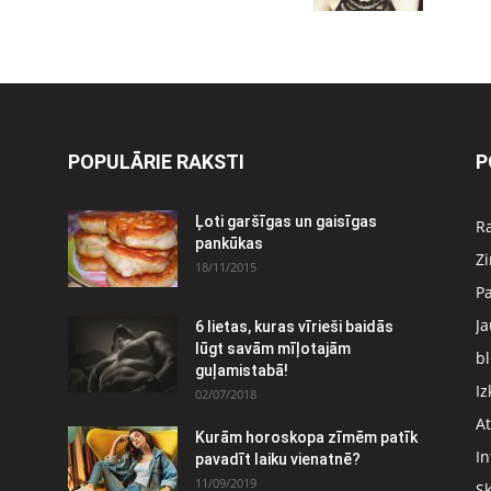
POPULĀRIE RAKSTI
P
Ļoti garšīgas un gaisīgas
Ra
pankūkas
Z
18/11/2015
P
J
6 lietas, kuras vīrieši baidās
:
lūgt savām mīļotajām
bl
guļamistabā!
Iz
02/07/2018
At
Kurām horoskopa zīmēm patīk
In
pavadīt laiku vienatnē?
11/09/2019
S