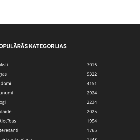
OPULĀRĀS KATEGORIJAS
ksti
7016
iņas
5322
adomi
4151
aunumi
2924
ogi
2234
klaide
2025
tiecības
1954
teresanti
1765
kaistumkopšana
1443