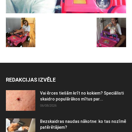
REDAKCIJAS IZVĒLE
Vai ērces tiešām krīt no kokiem? Speciālisti
skaidro populārākos mītus par...
06/08/2026
Bezskaidras naudas nākotne: ko tas nozīmē
patērētājiem?