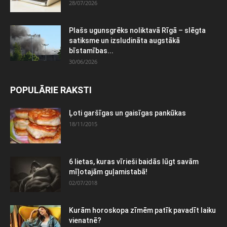
28/07/2026
Plašs ugunsgrēks noliktavā Rīgā – slēgta
satiksme un izsludināta augstākā
bīstamības...
30/06/2026
POPULĀRIE RAKSTI
Ļoti garšīgas un gaisīgas pankūkas
18/11/2015
6 lietas, kuras vīrieši baidās lūgt savām
mīļotajām guļamistabā!
02/07/2018
Kurām horoskopa zīmēm patīk pavadīt laiku
vienatnē?