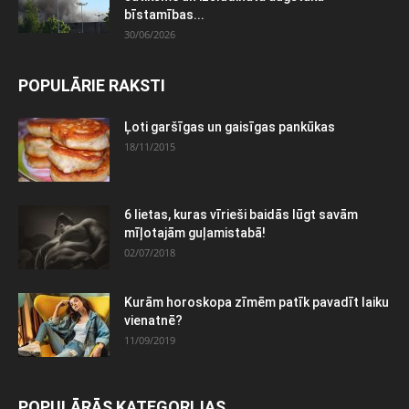
bīstamības...
30/06/2026
POPULĀRIE RAKSTI
Ļoti garšīgas un gaisīgas pankūkas
18/11/2015
6 lietas, kuras vīrieši baidās lūgt savām
mīļotajām guļamistabā!
02/07/2018
Kurām horoskopa zīmēm patīk pavadīt laiku
vienatnē?
11/09/2019
POPULĀRĀS KATEGORIJAS