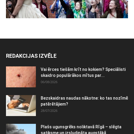
REDAKCIJAS IZVĒLE
Vai ērces tiešām krīt no kokiem? Speciālisti
skaidro populārākos mītus par...
06/08/2026
Bezskaidras naudas nākotne: ko tas nozīmē
patērētājiem?
28/07/2026
Plašs ugunsgrēks noliktavā Rīgā – slēgta
satiksme un izsludināta augstākā