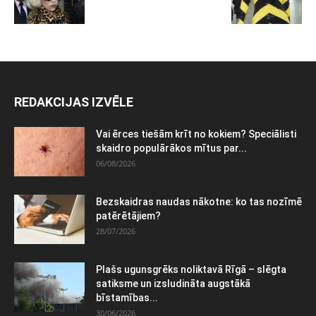
REDAKCIJAS IZVĒLE
Vai ērces tiešām krīt no kokiem? Speciālisti
skaidro populārākos mītus par...
06/08/2026
Bezskaidras naudas nākotne: ko tas nozīmē
patērētājiem?
28/07/2026
Plašs ugunsgrēks noliktavā Rīgā – slēgta
satiksme un izsludināta augstākā
bīstamības...
30/06/2026