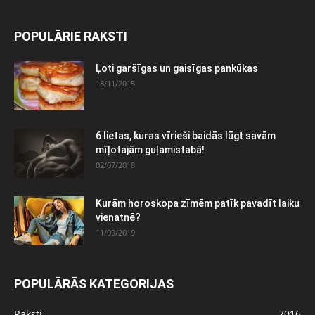
POPULĀRIE RAKSTI
Ļoti garšīgas un gaisīgas pankūkas
18/11/2015
6 lietas, kuras vīrieši baidās lūgt savām
mīļotajām guļamistabā!
02/07/2018
Kurām horoskopa zīmēm patīk pavadīt laiku
vienatnē?
11/09/2019
POPULĀRĀS KATEGORIJAS
Raksti
7016