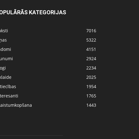
OPULĀRĀS KATEGORIJAS
ksti
7016
iņas
5322
adomi
4151
aunumi
2924
ogi
2234
klaide
2025
tiecības
1954
teresanti
1765
kaistumkopšana
1443