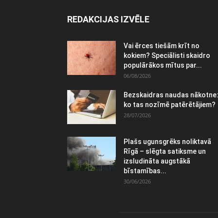
REDAKCIJAS IZVĒLE
Vai ērces tiešām krīt no
kokiem? Speciālisti skaidro
populārākos mītus par...
06/08/2026
Bezskaidras naudas nākotne
ko tas nozīmē patērētājiem?
28/07/2026
Plašs ugunsgrēks noliktavā
Rīgā – slēgta satiksme un
izsludināta augstākā
bīstamības...
30/06/2026