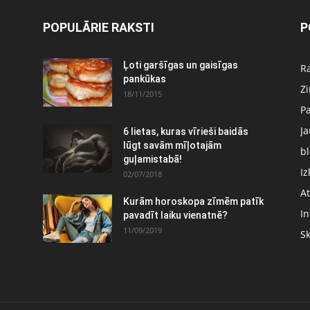
POPULĀRIE RAKSTI
P
Ļoti garšīgas un gaisīgas
Ra
pankūkas
Z
18/11/2015
P
J
6 lietas, kuras vīrieši baidās
:
lūgt savām mīļotajām
bl
guļamistabā!
Iz
02/07/2018
At
Kurām horoskopa zīmēm patīk
In
pavadīt laiku vienatnē?
11/09/2019
S