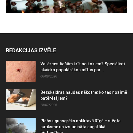
REDAKCIJAS IZVĒLE
Vai ērces tiešām krīt no kokiem? Speciālisti
skaidro populārākos mītus par...
06/08/2026
Bezskaidras naudas nākotne: ko tas nozīmē
patērētājiem?
28/07/2026
Plašs ugunsgrēks noliktavā Rīgā – slēgta
satiksme un izsludināta augstākā
bīstamības...