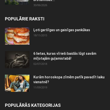
30/06/2026
POPULĀRIE RAKSTI
Ļoti garšīgas un gaisīgas pankūkas
18/11/2015
6 lietas, kuras vīrieši baidās lūgt savām
mīļotajām guļamistabā!
02/07/2018
Kurām horoskopa zīmēm patīk pavadīt laiku
vienatnē?
11/09/2019
POPULĀRĀS KATEGORIJAS