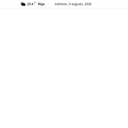
C
23.4
svētdien, 9 augusts, 2026
Rīga