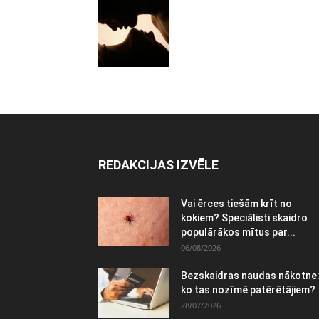
REDAKCIJAS IZVĒLE
Vai ērces tiešām krīt no
kokiem? Speciālisti skaidro
populārākos mītus par...
06/08/2026
Bezskaidras naudas nākotne
ko tas nozīmē patērētājiem?
28/07/2026