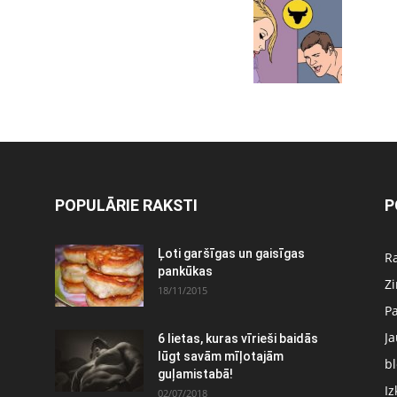
POPULĀRIE RAKSTI
P
Ļoti garšīgas un gaisīgas
Ra
pankūkas
Z
18/11/2015
P
J
6 lietas, kuras vīrieši baidās
:
lūgt savām mīļotajām
bl
guļamistabā!
Iz
02/07/2018