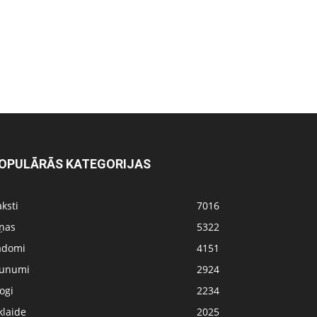
OPULĀRĀS KATEGORIJAS
ksti
7016
iņas
5322
adomi
4151
aunumi
2924
ogi
2234
klaide
2025