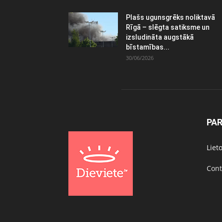
Plašs ugunsgrēks noliktavā
Rīgā – slēgta satiksme un
izsludināta augstākā
bīstamības...
30/06/2026
PA
Liet
Cont