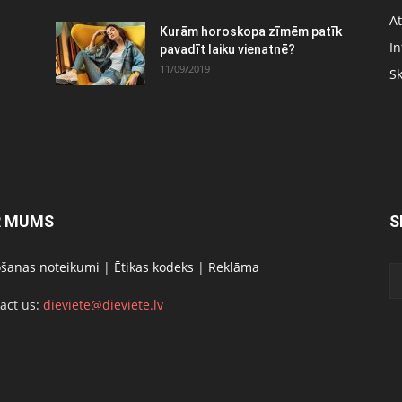
At
Kurām horoskopa zīmēm patīk
In
pavadīt laiku vienatnē?
11/09/2019
S
R MUMS
S
ošanas noteikumi
|
Ētikas kodeks
|
Reklāma
act us:
dieviete@dieviete.lv