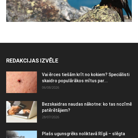
REDAKCIJAS IZVĒLE
Vai ērces tiešām krīt no kokiem? Speciālisti
skaidro populārākos mītus par...
06/08/2026
Bezskaidras naudas nākotne: ko tas nozīmē
patērētājiem?
28/07/2026
Plašs ugunsgrēks noliktavā Rīgā – slēgta