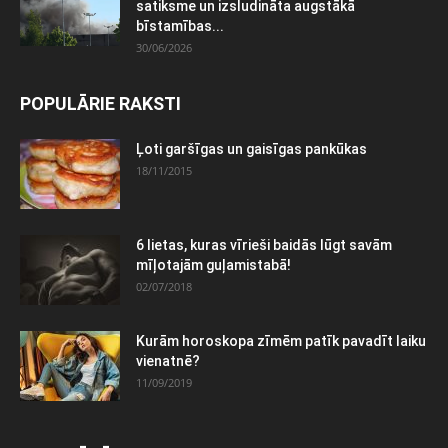
satiksme un izsludināta augstākā
bīstamības...
30/06/2026
POPULĀRIE RAKSTI
Ļoti garšīgas un gaisīgas pankūkas
18/11/2015
6 lietas, kuras vīrieši baidās lūgt savām
mīļotajām guļamistabā!
02/07/2018
Kurām horoskopa zīmēm patīk pavadīt laiku
vienatnē?
11/09/2019