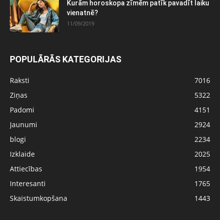
Kurām horoskopa zīmēm patīk pavadīt laiku
vienatnē?
11/09/2019
POPULĀRĀS KATEGORIJAS
Raksti
7016
Ziņas
5322
Padomi
4151
Jaunumi
2924
blogi
2234
Izklaide
2025
Attiecības
1954
Interesanti
1765
Skaistumkopšana
1443