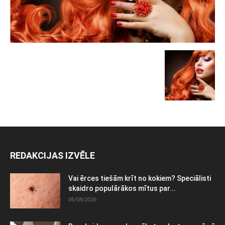
REDAKCIJAS IZVĒLE
Vai ērces tiešām krīt no kokiem? Speciālisti
skaidro populārākos mītus par...
06/08/2026