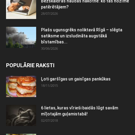
Bezskaidras naudas nākotne: ko tas nozīmē
patērētājiem?
28/07/2026
Plašs ugunsgrēks noliktavā Rīgā – slēgta
satiksme un izsludināta augstākā
bīstamības...
30/06/2026
POPULĀRIE RAKSTI
Ļoti garšīgas un gaisīgas pankūkas
18/11/2015
6 lietas, kuras vīrieši baidās lūgt savām
mīļotajām guļamistabā!
02/07/2018