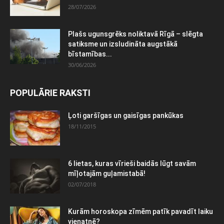
28/07/2026
Plašs ugunsgrēks noliktavā Rīgā – slēgta
satiksme un izsludināta augstākā
bīstamības...
30/06/2026
POPULĀRIE RAKSTI
Ļoti garšīgas un gaisīgas pankūkas
18/11/2015
6 lietas, kuras vīrieši baidās lūgt savām
mīļotajām guļamistabā!
02/07/2018
Kurām horoskopa zīmēm patīk pavadīt laiku
vienatnē?