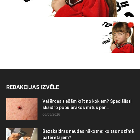
REDAKCIJAS IZVĒLE
Vai ērces tiešām krīt no kokiem? Speciālisti
skaidro populārākos mītus par...
06/08/2026
Bezskaidras naudas nākotne: ko tas nozīmē
patērētājiem?