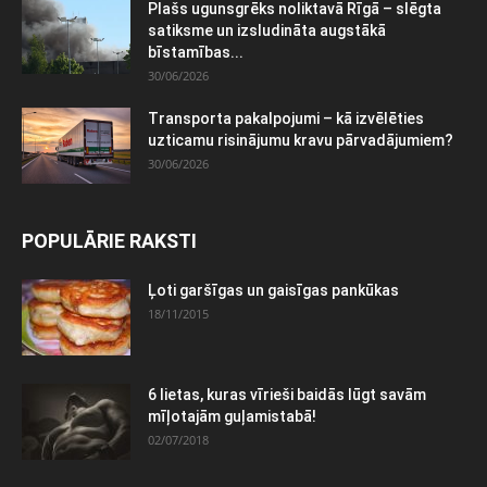
Plašs ugunsgrēks noliktavā Rīgā – slēgta
satiksme un izsludināta augstākā
bīstamības...
30/06/2026
Transporta pakalpojumi – kā izvēlēties
uzticamu risinājumu kravu pārvadājumiem?
30/06/2026
POPULĀRIE RAKSTI
Ļoti garšīgas un gaisīgas pankūkas
18/11/2015
6 lietas, kuras vīrieši baidās lūgt savām
mīļotajām guļamistabā!
02/07/2018