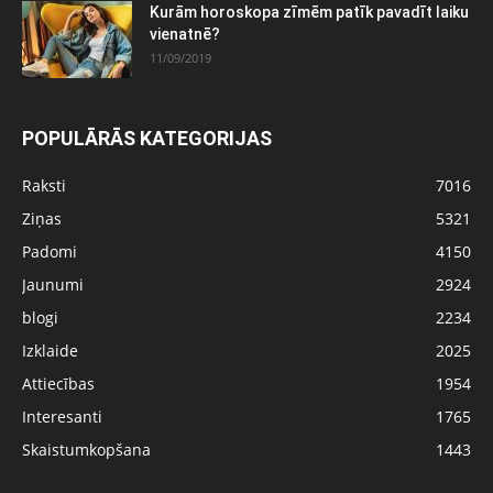
Kurām horoskopa zīmēm patīk pavadīt laiku
vienatnē?
11/09/2019
POPULĀRĀS KATEGORIJAS
Raksti
7016
Ziņas
5321
Padomi
4150
Jaunumi
2924
blogi
2234
Izklaide
2025
Attiecības
1954
Interesanti
1765
Skaistumkopšana
1443