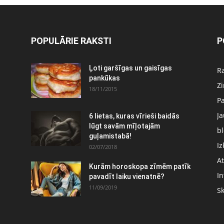
POPULĀRIE RAKSTI
P
Ļoti garšīgas un gaisīgas
Ra
pankūkas
Z
18/11/2015
P
J
6 lietas, kuras vīrieši baidās
:
lūgt savām mīļotajām
bl
guļamistabā!
Iz
02/07/2018
At
Kurām horoskopa zīmēm patīk
In
pavadīt laiku vienatnē?
11/09/2019
S