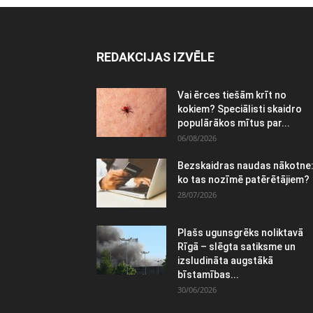
REDAKCIJAS IZVĒLE
Vai ērces tiešām krīt no
kokiem? Speciālisti skaidro
populārākos mītus par...
06/08/2026
Bezskaidras naudas nākotne
ko tas nozīmē patērētājiem?
28/07/2026
Plašs ugunsgrēks noliktavā
Rīgā – slēgta satiksme un
izsludināta augstākā
bīstamības...
30/06/2026