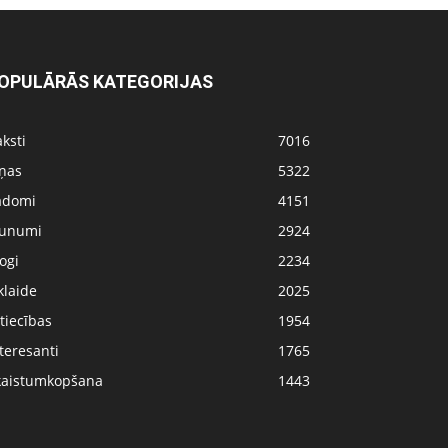
OPULĀRĀS KATEGORIJAS
ksti
7016
iņas
5322
adomi
4151
aunumi
2924
ogi
2234
klaide
2025
tiecības
1954
teresanti
1765
kaistumkopšana
1443