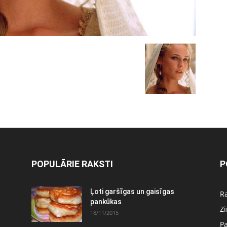
POPULĀRIE RAKSTI
P
Ļoti garšīgas un gaisīgas
Ra
pankūkas
Z
18/11/2015
P