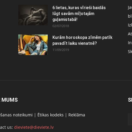
J
6 lietas, kuras vīrieši baidās
:
lūgt savām mīļotajām
bl
guļamistabā!
Iz
02/07/2018
At
Kurām horoskopa zīmēm patīk
In
pavadīt laiku vienatnē?
11/09/2019
S
R MUMS
S
ošanas noteikumi
|
Ētikas kodeks
|
Reklāma
act us:
dieviete@dieviete.lv