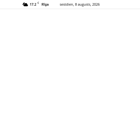
C
17.2
sestdien, 8 augusts, 2026
Rīga