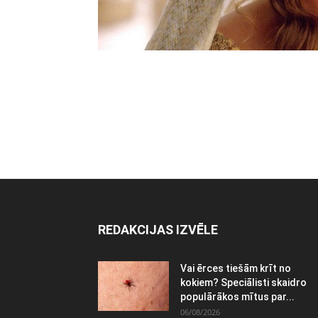
REDAKCIJAS IZVĒLE
Vai ērces tiešām krīt no
kokiem? Speciālisti skaidro
populārākos mītus par...
06/08/2026