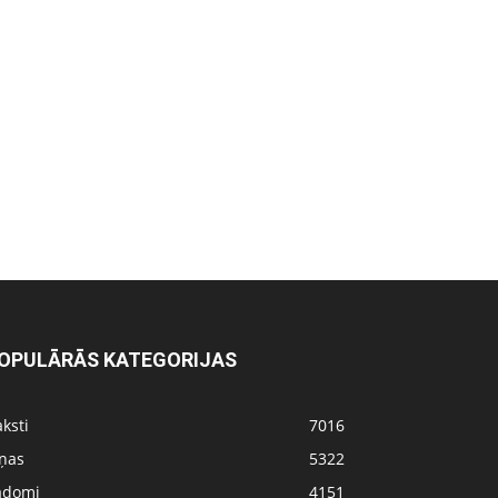
OPULĀRĀS KATEGORIJAS
ksti
7016
iņas
5322
adomi
4151