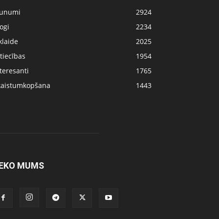
aunumi
2924
ogi
2234
klaide
2025
tiecības
1954
teresanti
1765
kaistumkopšana
1443
EKO MUMS