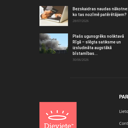
Bezskaidras naudas nākotne
ko tas nozīmē patērētājiem?
28/07/2026
Plašs ugunsgrēks noliktavā
Rīgā – slēgta satiksme un
izsludināta augstākā
bīstamības...
30/06/2026
PA
Liet
Cont