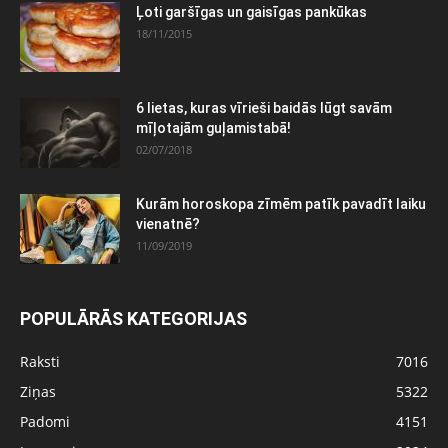
Ļoti garšīgas un gaisīgas pankūkas
18/11/2015
6 lietas, kuras vīrieši baidās lūgt savām
mīļotajām guļamistabā!
02/07/2018
Kurām horoskopa zīmēm patīk pavadīt laiku
vienatnē?
11/09/2019
POPULĀRĀS KATEGORIJAS
Raksti
7016
Ziņas
5322
Padomi
4151