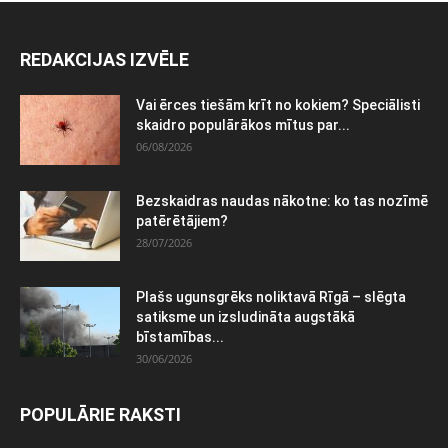
REDAKCIJAS IZVĒLE
Vai ērces tiešām krīt no kokiem? Speciālisti
skaidro populārākos mītus par...
06/08/2026
Bezskaidras naudas nākotne: ko tas nozīmē
patērētājiem?
28/07/2026
Plašs ugunsgrēks noliktavā Rīgā – slēgta
satiksme un izsludināta augstākā
bīstamības...
30/06/2026
POPULĀRIE RAKSTI