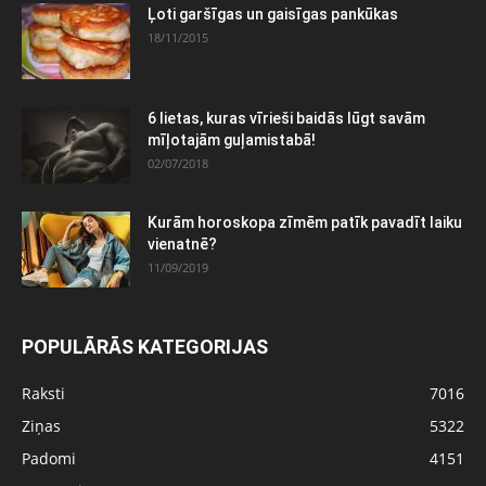
Ļoti garšīgas un gaisīgas pankūkas
18/11/2015
6 lietas, kuras vīrieši baidās lūgt savām
mīļotajām guļamistabā!
02/07/2018
Kurām horoskopa zīmēm patīk pavadīt laiku
vienatnē?
11/09/2019
POPULĀRĀS KATEGORIJAS
Raksti
7016
Ziņas
5322
Padomi
4151