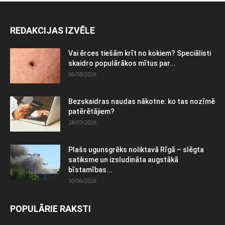
REDAKCIJAS IZVĒLE
Vai ērces tiešām krīt no kokiem? Speciālisti
skaidro populārākos mītus par...
06/08/2026
Bezskaidras naudas nākotne: ko tas nozīmē
patērētājiem?
28/07/2026
Plašs ugunsgrēks noliktavā Rīgā – slēgta
satiksme un izsludināta augstākā
bīstamības...
30/06/2026
POPULĀRIE RAKSTI