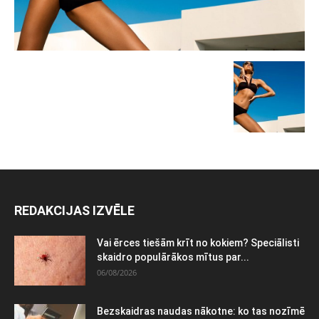
REDAKCIJAS IZVĒLE
Vai ērces tiešām krīt no kokiem? Speciālisti
skaidro populārākos mītus par...
06/08/2026
Bezskaidras naudas nākotne: ko tas nozīmē