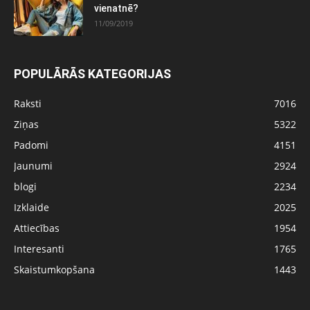
vienatnē?
11/09/2019
POPULĀRĀS KATEGORIJAS
Raksti
7016
Ziņas
5322
Padomi
4151
Jaunumi
2924
blogi
2234
Izklaide
2025
Attiecības
1954
Interesanti
1765
Skaistumkopšana
1443