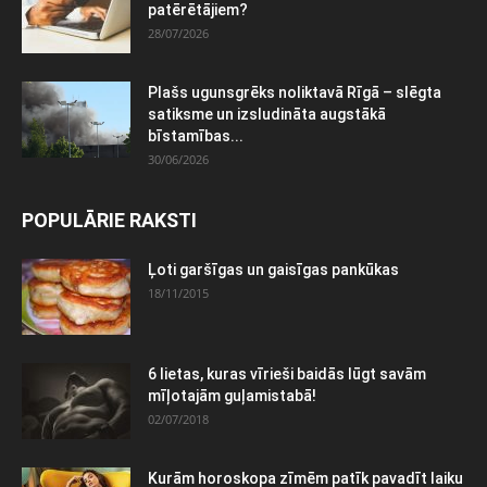
patērētājiem?
28/07/2026
Plašs ugunsgrēks noliktavā Rīgā – slēgta
satiksme un izsludināta augstākā
bīstamības...
30/06/2026
POPULĀRIE RAKSTI
Ļoti garšīgas un gaisīgas pankūkas
18/11/2015
6 lietas, kuras vīrieši baidās lūgt savām
mīļotajām guļamistabā!
02/07/2018
Kurām horoskopa zīmēm patīk pavadīt laiku