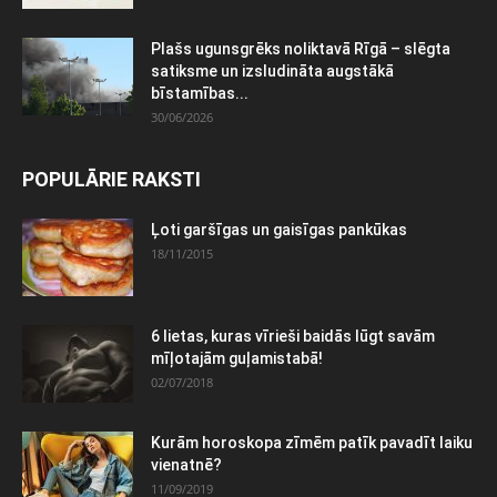
Plašs ugunsgrēks noliktavā Rīgā – slēgta
satiksme un izsludināta augstākā
bīstamības...
30/06/2026
POPULĀRIE RAKSTI
Ļoti garšīgas un gaisīgas pankūkas
18/11/2015
6 lietas, kuras vīrieši baidās lūgt savām
mīļotajām guļamistabā!
02/07/2018
Kurām horoskopa zīmēm patīk pavadīt laiku
vienatnē?
11/09/2019