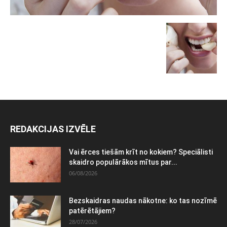
REDAKCIJAS IZVĒLE
Vai ērces tiešām krīt no kokiem? Speciālisti
skaidro populārākos mītus par...
06/08/2026
Bezskaidras naudas nākotne: ko tas nozīmē
patērētājiem?
28/07/2026