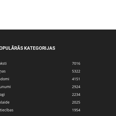
OPULĀRĀS KATEGORIJAS
ksti
7016
iņas
5322
adomi
4151
aunumi
2924
ogi
2234
klaide
2025
tiecības
1954