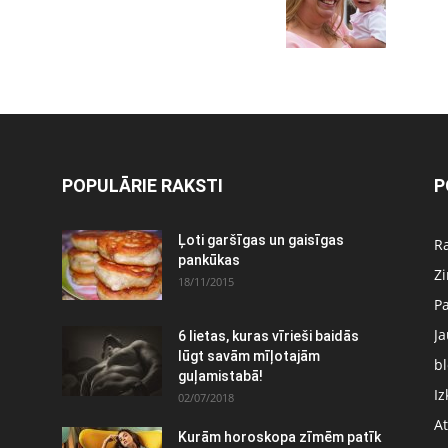
POPULĀRIE RAKSTI
P
Ļoti garšīgas un gaisīgas
Ra
pankūkas
Z
18/11/2015
P
J
6 lietas, kuras vīrieši baidās
:
lūgt savām mīļotajām
bl
guļamistabā!
Iz
02/07/2018
At
Kurām horoskopa zīmēm patīk