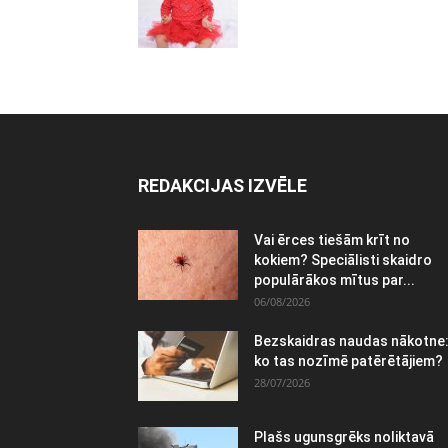
REDAKCIJAS IZVĒLE
Vai ērces tiešām krīt no
kokiem? Speciālisti skaidro
populārākos mītus par...
06/08/2026
Bezskaidras naudas nākotne
ko tas nozīmē patērētājiem?
28/07/2026
Plašs ugunsgrēks noliktavā