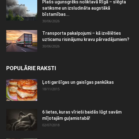
Plašs ugunsgrēks noliktavā Rīgā – slēgta
satiksme un izsludināta augstākā
bīstamības...
30/06/2026
Transporta pakalpojumi – kā izvēlēties
uzticamu risinājumu kravu pārvadājumiem?
30/06/2026
POPULĀRIE RAKSTI
Ļoti garšīgas un gaisīgas pankūkas
18/11/2015
6 lietas, kuras vīrieši baidās lūgt savām
mīļotajām guļamistabā!
02/07/2018