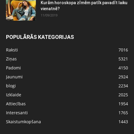
Kurām horoskopa zīmēm patīk pavadīt laiku
vienatnē?
11/09/2019
POPULĀRĀS KATEGORIJAS
Raksti
7016
Ziņas
5321
Padomi
4150
Jaunumi
2924
blogi
2234
Izklaide
2025
Attiecības
1954
Interesanti
1765
Skaistumkopšana
1443