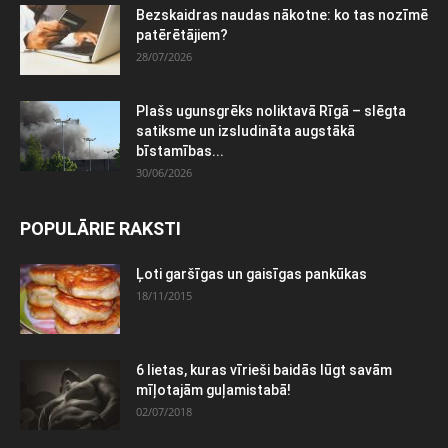
Bezskaidras naudas nākotne: ko tas nozīmē
patērētājiem?
28/07/2026
Plašs ugunsgrēks noliktavā Rīgā – slēgta
satiksme un izsludināta augstākā
bīstamības...
30/06/2026
POPULĀRIE RAKSTI
Ļoti garšīgas un gaisīgas pankūkas
18/11/2015
6 lietas, kuras vīrieši baidās lūgt savām
mīļotajām guļamistabā!
02/07/2018