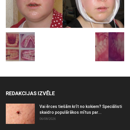
REDAKCIJAS IZVĒLE
Vai ērces tiešām krīt no kokiem? Speciālisti
skaidro populārākos mītus par...
06/08/2026