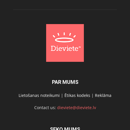
PAR MUMS
Lietošanas noteikumi
|
Ētikas kodeks
|
Reklāma
Contact us:
dieviete@dieviete.lv
SEKO MUMS