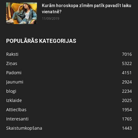
Kurām horoskopa zīmēm patīk pavadīt laiku
vienatnē?
11/09/2019
POPULĀRĀS KATEGORIJAS
Raksti
7016
Ziņas
5322
Padomi
4151
Jaunumi
2924
blogi
2234
Izklaide
2025
Attiecības
1954
Interesanti
1765
Skaistumkopšana
1443