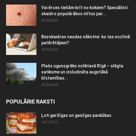
Vai ērces tiešām krīt no kokiem? Speciālisti
skaidro populārākos mītus par...
06/08/2026
Bezskaidras naudas nākotne: ko tas nozīmē
patērētājiem?
28/07/2026
Plašs ugunsgrēks noliktavā Rīgā – slēgta
satiksme un izsludināta augstākā
bīstamības...
30/06/2026
POPULĀRIE RAKSTI
Ļoti garšīgas un gaisīgas pankūkas
18/11/2015