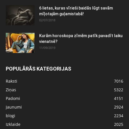
6 lietas, kuras vīrieši baidās lūgt savām
mīļotajām guļamistabā!
02/07/2018
Kurām horoskopa zīmēm patīk pavadīt laiku
vienatnē?
11/09/2019
POPULĀRĀS KATEGORIJAS
Raksti
7016
Ziņas
5322
Padomi
4151
Jaunumi
2924
blogi
2234
Izklaide
2025