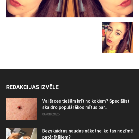
REDAKCIJAS IZVĒLE
Vai ērces tiešām krīt no kokiem? Speciālisti
skaidro populārākos mītus par...
06/08/2026
Bezskaidras naudas nākotne: ko tas nozīmē
patērētājiem?