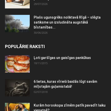
28/07/2026
Plašs ugunsgrēks noliktavā Rīgā – slēgta
satiksme un izsludināta augstākā
bīstamības...
30/06/2026
POPULĀRIE RAKSTI
Ļoti garšīgas un gaisīgas pankūkas
18/11/2015
6 lietas, kuras vīrieši baidās lūgt savām
mīļotajām guļamistabā!
02/07/2018
Kurām horoskopa zīmēm patīk pavadīt laiku
vienatnē?