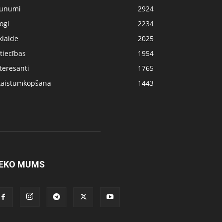
aunumi
2924
ogi
2234
klaide
2025
tiecības
1954
teresanti
1765
kaistumkopšana
1443
EKO MUMS