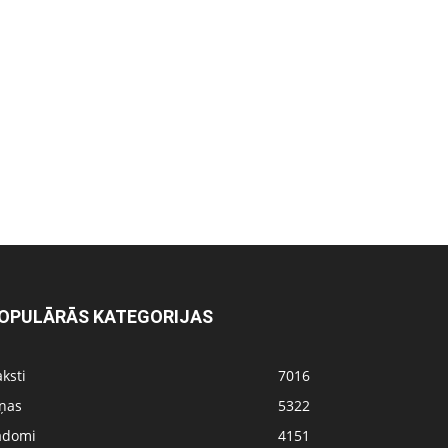
OPULĀRĀS KATEGORIJAS
ksti
7016
iņas
5322
adomi
4151