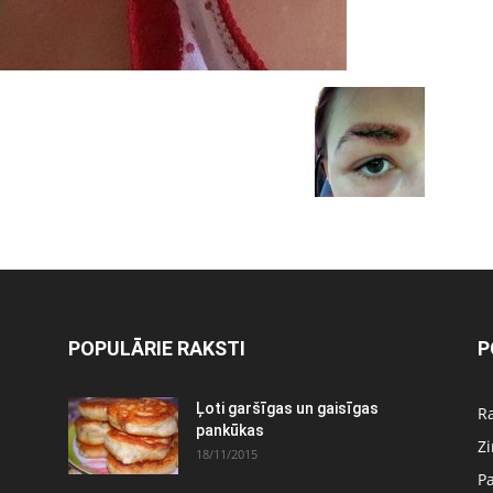
POPULĀRIE RAKSTI
P
Ļoti garšīgas un gaisīgas
Ra
pankūkas
Z
18/11/2015
P