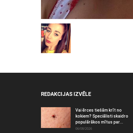
REDAKCIJAS IZVĒLE
Vai ērces tiešām krīt no
kokiem? Speciālisti skaidro
populārākos mītus par...
06/08/2026