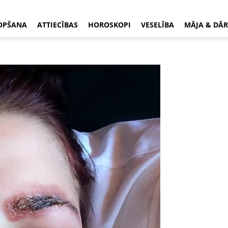
OPŠANA
ATTIECĪBAS
HOROSKOPI
VESELĪBA
MĀJA & DĀR