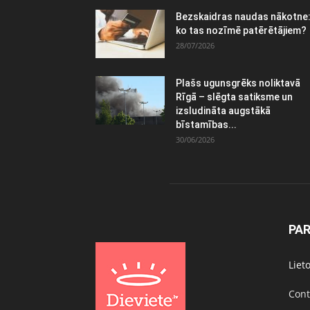
Bezskaidras naudas nākotne
ko tas nozīmē patērētājiem?
28/07/2026
Plašs ugunsgrēks noliktavā
Rīgā – slēgta satiksme un
izsludināta augstākā
bīstamības...
30/06/2026
PA
Liet
Cont