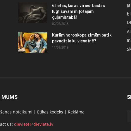
J
6 lietas, kuras vīrieši baidās
:
lūgt savām mīļotajām
bl
guļamistabā!
Iz
02/07/2018
At
Kurām horoskopa zīmēm patīk
In
pavadīt laiku vienatnē?
11/09/2019
S
R MUMS
S
ošanas noteikumi
|
Ētikas kodeks
|
Reklāma
act us:
dieviete@dieviete.lv