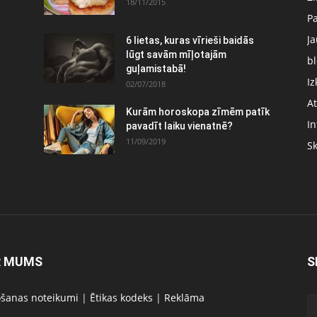
18/11/2015
P
J
6 lietas, kuras vīrieši baidās
:
lūgt savām mīļotajām
bl
guļamistabā!
Iz
02/07/2018
At
Kurām horoskopa zīmēm patīk
In
pavadīt laiku vienatnē?
11/09/2019
S
R MUMS
S
ošanas noteikumi
|
Ētikas kodeks
|
Reklāma