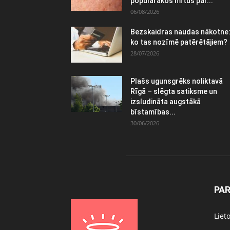
populārākos mītus par...
06/08/2026
Bezskaidras naudas nākotne
ko tas nozīmē patērētājiem?
28/07/2026
Plašs ugunsgrēks noliktavā
Rīgā – slēgta satiksme un
izsludināta augstākā
bīstamības...
30/06/2026
PA
Liet