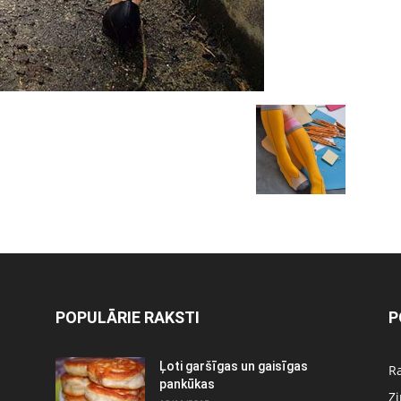
POPULĀRIE RAKSTI
P
Ļoti garšīgas un gaisīgas
Ra
pankūkas
Z