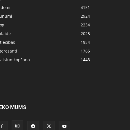
adomi
4151
aunumi
2924
ogi
2234
klaide
2025
tiecības
1954
teresanti
1765
kaistumkopšana
1443
EKO MUMS