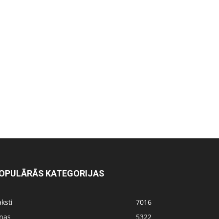
OPULĀRĀS KATEGORIJAS
ksti
7016
iņas
5322