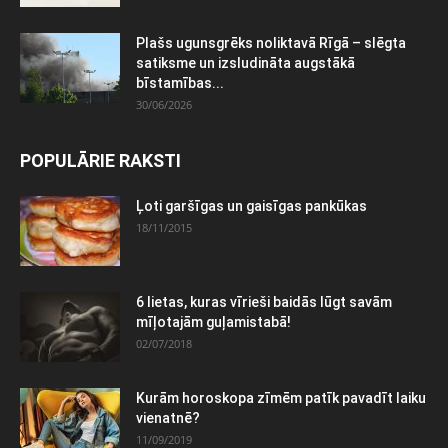
Plašs ugunsgrēks noliktavā Rīgā – slēgta
satiksme un izsludināta augstākā
bīstamības...
30/06/2026
POPULĀRIE RAKSTI
Ļoti garšīgas un gaisīgas pankūkas
18/11/2015
6 lietas, kuras vīrieši baidās lūgt savām
mīļotajām guļamistabā!
02/07/2018
Kurām horoskopa zīmēm patīk pavadīt laiku
vienatnē?
11/09/2019