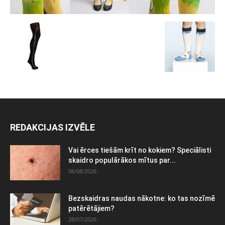
REDAKCIJAS IZVĒLE
Vai ērces tiešām krīt no kokiem? Speciālisti
skaidro populārākos mītus par...
06/08/2026
Bezskaidras naudas nākotne: ko tas nozīmē
patērētājiem?
28/07/2026