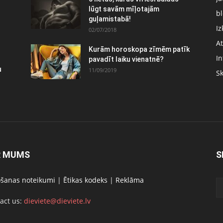
lūgt savām mīļotajām
bl
guļamistabā!
Iz
02/07/2018
At
Kurām horoskopa zīmēm patīk
In
pavadīt laiku vienatnē?
u
11/09/2019
S
R MUMS
S
ošanas noteikumi
|
Ētikas kodeks
|
Reklāma
act us:
dieviete@dieviete.lv