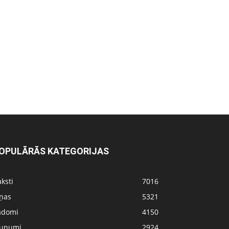
OPULĀRĀS KATEGORIJAS
ksti
7016
iņas
5321
adomi
4150
aunumi
2924