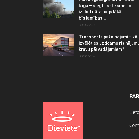
Rīgā – slēgta satiksme un
izsludināta augstākā
bīstamības...
30/06/2026
Transporta pakalpojumi – kā
izvēlēties uzticamu risinājum
kravu pārvadājumiem?
30/06/2026
PA
Liet
Cont