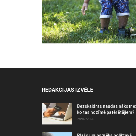
REDAKCIJAS IZVĒLE
Bezskaidras naudas nākotne
ko tas nozīmē patērētājiem?
28/07/2026
Plašs ugunsgrēks noliktavā