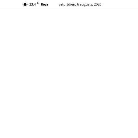
C
23.4
ceturtdien, 6 augusts, 2026
Rīga