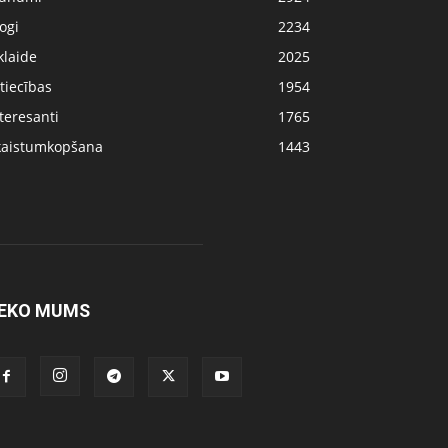
ogi
2234
klaide
2025
tiecības
1954
teresanti
1765
kaistumkopšana
1443
EKO MUMS