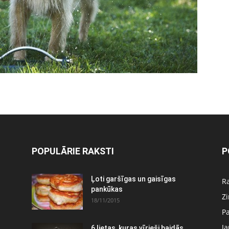
POPULĀRIE RAKSTI
P
:
Ļoti garšīgas un gaisīgas
Ra
pankūkas
Z
18/11/2015
P
J
6 lietas, kuras vīrieši baidās