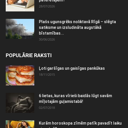
28/07/2026
Plašs ugunsgrēks noliktavā Rīgā – slēgta
satiksme un izsludināta augstākā
bīstamības...
30/06/2026
POPULĀRIE RAKSTI
Ļoti garšīgas un gaisīgas pankūkas
18/11/2015
6 lietas, kuras vīrieši baidās lūgt savām
mīļotajām guļamistabā!
02/07/2018
Kurām horoskopa zīmēm patīk pavadīt laiku