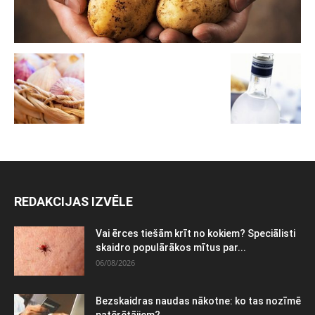
REDAKCIJAS IZVĒLE
Vai ērces tiešām krīt no kokiem? Speciālisti
skaidro populārākos mītus par...
06/08/2026
Bezskaidras naudas nākotne: ko tas nozīmē
patērētājiem?