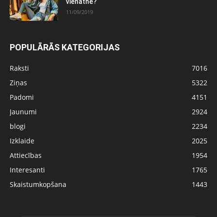
vienatnē?
11/09/2019
POPULĀRĀS KATEGORIJAS
Raksti
7016
Ziņas
5322
Padomi
4151
Jaunumi
2924
blogi
2234
Izklaide
2025
Attiecības
1954
Interesanti
1765
Skaistumkopšana
1443