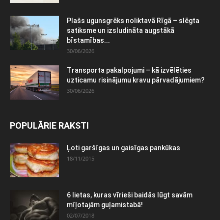
Plašs ugunsgrēks noliktavā Rīgā – slēgta
satiksme un izsludināta augstākā
bīstamības...
30/06/2026
Transporta pakalpojumi – kā izvēlēties
uzticamu risinājumu kravu pārvadājumiem?
30/06/2026
POPULĀRIE RAKSTI
Ļoti garšīgas un gaisīgas pankūkas
18/11/2015
6 lietas, kuras vīrieši baidās lūgt savām
mīļotajām guļamistabā!
02/07/2018