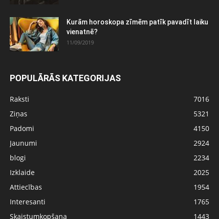
Kurām horoskopa zīmēm patīk pavadīt laiku
vienatnē?
11/09/2019
POPULĀRĀS KATEGORIJAS
Raksti
7016
Ziņas
5321
Padomi
4150
Jaunumi
2924
blogi
2234
Izklaide
2025
Attiecības
1954
Interesanti
1765
Skaistumkopšana
1443