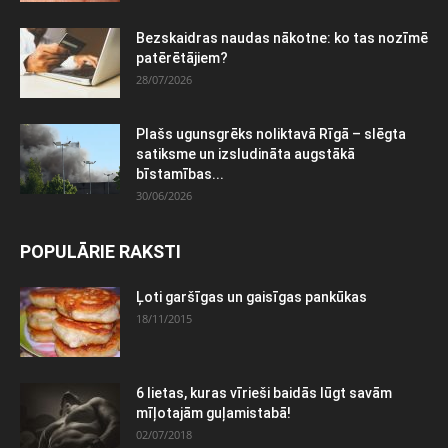
Bezskaidras naudas nākotne: ko tas nozīmē
patērētājiem?
28/07/2026
Plašs ugunsgrēks noliktavā Rīgā – slēgta
satiksme un izsludināta augstākā
bīstamības...
30/06/2026
POPULĀRIE RAKSTI
Ļoti garšīgas un gaisīgas pankūkas
18/11/2015
6 lietas, kuras vīrieši baidās lūgt savām
mīļotajām guļamistabā!
02/07/2018