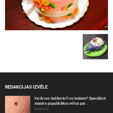
REDAKCIJAS IZVĒLE
Vai ērces tiešām krīt no kokiem? Speciālisti
skaidro populārākos mītus par...
06/08/2026