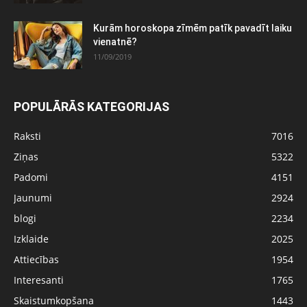
Kurām horoskopa zīmēm patīk pavadīt laiku
vienatnē?
11/09/2019
POPULĀRĀS KATEGORIJAS
Raksti
7016
Ziņas
5322
Padomi
4151
Jaunumi
2924
blogi
2234
Izklaide
2025
Attiecības
1954
Interesanti
1765
Skaistumkopšana
1443