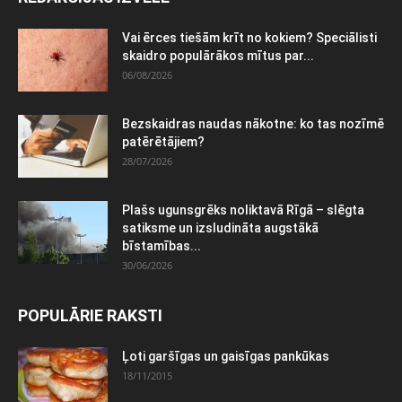
Vai ērces tiešām krīt no kokiem? Speciālisti
skaidro populārākos mītus par...
06/08/2026
Bezskaidras naudas nākotne: ko tas nozīmē
patērētājiem?
28/07/2026
Plašs ugunsgrēks noliktavā Rīgā – slēgta
satiksme un izsludināta augstākā
bīstamības...
30/06/2026
POPULĀRIE RAKSTI
Ļoti garšīgas un gaisīgas pankūkas
18/11/2015