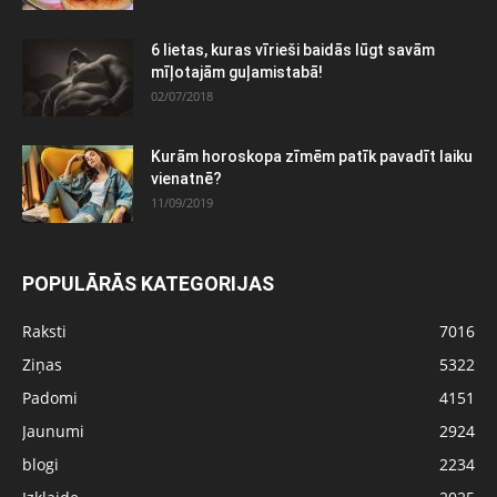
6 lietas, kuras vīrieši baidās lūgt savām
mīļotajām guļamistabā!
02/07/2018
Kurām horoskopa zīmēm patīk pavadīt laiku
vienatnē?
11/09/2019
POPULĀRĀS KATEGORIJAS
Raksti
7016
Ziņas
5322
Padomi
4151
Jaunumi
2924
blogi
2234