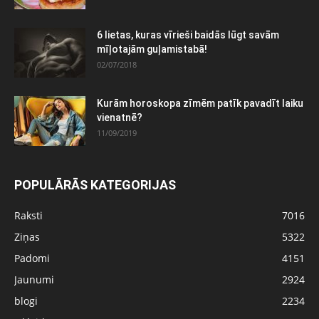
6 lietas, kuras vīrieši baidās lūgt savām
mīļotajām guļamistabā!
02/07/2018
Kurām horoskopa zīmēm patīk pavadīt laiku
vienatnē?
11/09/2019
POPULĀRĀS KATEGORIJAS
Raksti
7016
Ziņas
5322
Padomi
4151
Jaunumi
2924
blogi
2234