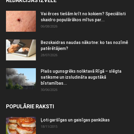
REDAKCIJAS IZVĒLE
Vai ērces tiešām krīt no kokiem? Speciālisti
skaidro populārākos mītus par...
06/08/2026
Bezskaidras naudas nākotne: ko tas nozīmē
patērētājiem?
28/07/2026
Plašs ugunsgrēks noliktavā Rīgā – slēgta
satiksme un izsludināta augstākā
bīstamības...
30/06/2026
POPULĀRIE RAKSTI
Ļoti garšīgas un gaisīgas pankūkas
18/11/2015