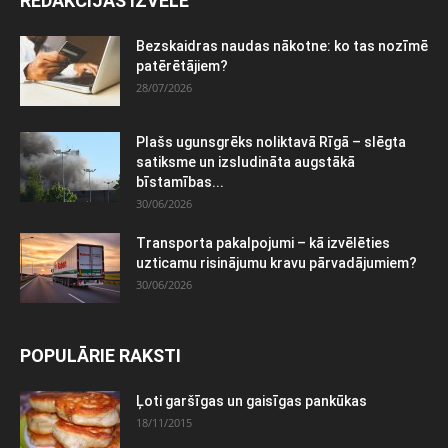
REDAKCIJAS IZVĒLE
Bezskaidras naudas nākotne: ko tas nozīmē
patērētājiem?
28/07/2026
Plašs ugunsgrēks noliktavā Rīgā – slēgta
satiksme un izsludināta augstākā
bīstamības...
30/06/2026
Transporta pakalpojumi – kā izvēlēties
uzticamu risinājumu kravu pārvadājumiem?
30/06/2026
POPULĀRIE RAKSTI
Ļoti garšīgas un gaisīgas pankūkas
18/11/2015