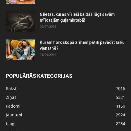
6 lietas, kuras vīrieši baidās lūgt savām
mīļotajām guļamistabā!
02/07/2018
Kurām horoskopa zīmēm patīk pavadīt laiku
vienatnē?
11/09/2019
POPULĀRĀS KATEGORIJAS
Raksti
7016
Ziņas
5321
Padomi
4150
Jaunumi
2924
blogi
2234