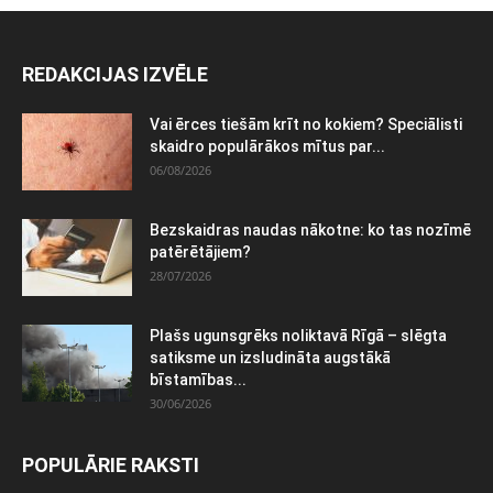
REDAKCIJAS IZVĒLE
Vai ērces tiešām krīt no kokiem? Speciālisti
skaidro populārākos mītus par...
06/08/2026
Bezskaidras naudas nākotne: ko tas nozīmē
patērētājiem?
28/07/2026
Plašs ugunsgrēks noliktavā Rīgā – slēgta
satiksme un izsludināta augstākā
bīstamības...
30/06/2026
POPULĀRIE RAKSTI