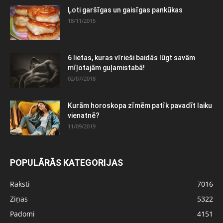
Ļoti garšīgas un gaisīgas pankūkas
18/11/2015
6 lietas, kuras vīrieši baidās lūgt savām
mīļotajām guļamistabā!
02/07/2018
Kurām horoskopa zīmēm patīk pavadīt laiku
vienatnē?
11/09/2019
POPULĀRĀS KATEGORIJAS
Raksti
7016
Ziņas
5322
Padomi
4151