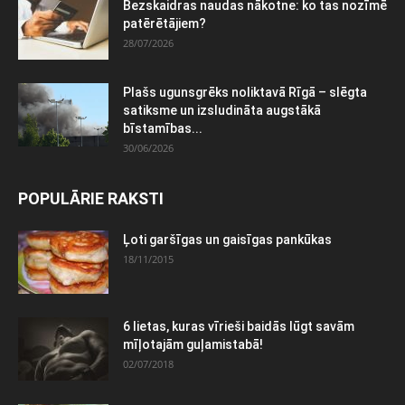
Bezskaidras naudas nākotne: ko tas nozīmē
patērētājiem?
28/07/2026
Plašs ugunsgrēks noliktavā Rīgā – slēgta
satiksme un izsludināta augstākā
bīstamības...
30/06/2026
POPULĀRIE RAKSTI
Ļoti garšīgas un gaisīgas pankūkas
18/11/2015
6 lietas, kuras vīrieši baidās lūgt savām
mīļotajām guļamistabā!
02/07/2018