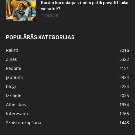
Kurām horoskopa zīmēm patīk pavadīt laiku
vienatnē?
11/09/2019
POPULĀRĀS KATEGORIJAS
Raksti
7016
Ziņas
5322
Padomi
4151
Jaunumi
2924
blogi
2234
Izklaide
2025
Attiecības
1954
Interesanti
1765
Skaistumkopšana
1443