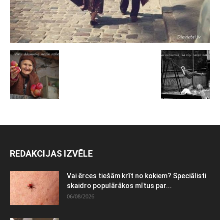
REDAKCIJAS IZVĒLE
Vai ērces tiešām krīt no kokiem? Speciālisti
skaidro populārākos mītus par...
06/08/2026