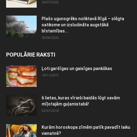
28/07/2026
Plašs ugunsgrēks noliktavā Rīgā – slēgta
satiksme un izsludināta augstākā
bīstamības...
30/06/2026
POPULĀRIE RAKSTI
Ļoti garšīgas un gaisīgas pankūkas
18/11/2015
6 lietas, kuras vīrieši baidās lūgt savām
mīļotajām guļamistabā!
02/07/2018
Kurām horoskopa zīmēm patīk pavadīt laiku
vienatnē?