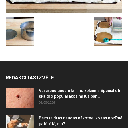
REDAKCIJAS IZVĒLE
Vai ērces tiešām krīt no kokiem? Speciālisti
skaidro populārākos mītus par...
06/08/2026
Bezskaidras naudas nākotne: ko tas nozīmē
patērētājiem?