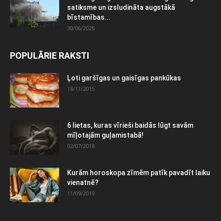
satiksme un izsludināta augstākā
bīstamības...
30/06/2026
POPULĀRIE RAKSTI
Ļoti garšīgas un gaisīgas pankūkas
18/11/2015
6 lietas, kuras vīrieši baidās lūgt savām
mīļotajām guļamistabā!
02/07/2018
Kurām horoskopa zīmēm patīk pavadīt laiku
vienatnē?
11/09/2019