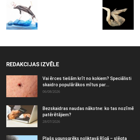
REDAKCIJAS IZVĒLE
Vai ērces tiešām krīt no kokiem? Speciālisti
skaidro populārākos mītus par...
06/08/2026
Bezskaidras naudas nākotne: ko tas nozīmē
patērētājiem?
28/07/2026
Plašs ugunsgrēks noliktavā Rīgā – slēgta