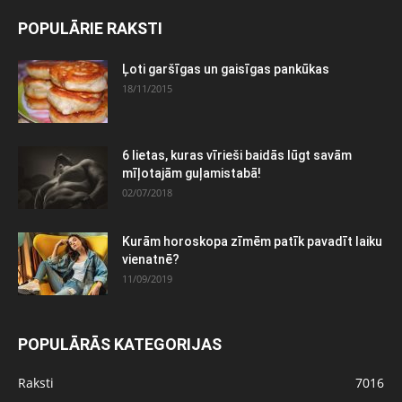
POPULĀRIE RAKSTI
Ļoti garšīgas un gaisīgas pankūkas
18/11/2015
6 lietas, kuras vīrieši baidās lūgt savām
mīļotajām guļamistabā!
02/07/2018
Kurām horoskopa zīmēm patīk pavadīt laiku
vienatnē?
11/09/2019
POPULĀRĀS KATEGORIJAS
Raksti
7016