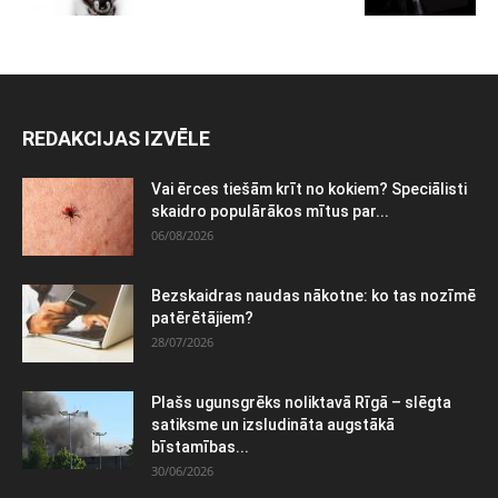
REDAKCIJAS IZVĒLE
Vai ērces tiešām krīt no kokiem? Speciālisti
skaidro populārākos mītus par...
06/08/2026
Bezskaidras naudas nākotne: ko tas nozīmē
patērētājiem?
28/07/2026
Plašs ugunsgrēks noliktavā Rīgā – slēgta
satiksme un izsludināta augstākā
bīstamības...
30/06/2026