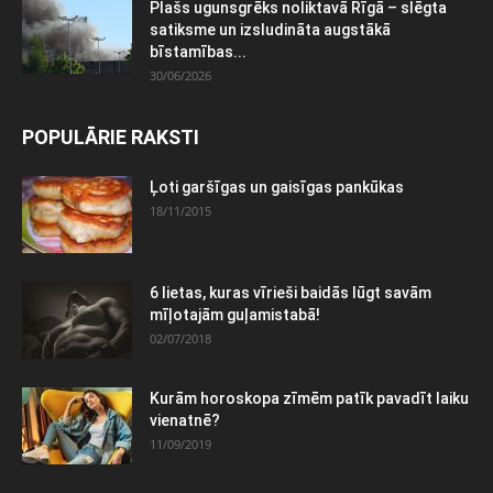
Plašs ugunsgrēks noliktavā Rīgā – slēgta
satiksme un izsludināta augstākā
bīstamības...
30/06/2026
POPULĀRIE RAKSTI
Ļoti garšīgas un gaisīgas pankūkas
18/11/2015
6 lietas, kuras vīrieši baidās lūgt savām
mīļotajām guļamistabā!
02/07/2018
Kurām horoskopa zīmēm patīk pavadīt laiku
vienatnē?
11/09/2019