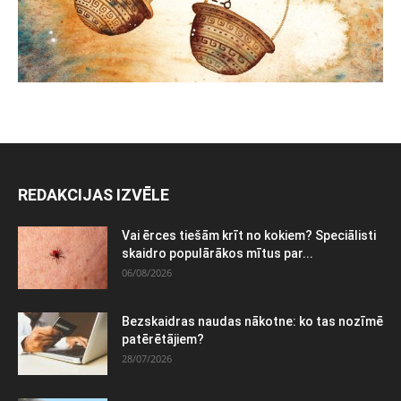
REDAKCIJAS IZVĒLE
Vai ērces tiešām krīt no kokiem? Speciālisti
skaidro populārākos mītus par...
06/08/2026
Bezskaidras naudas nākotne: ko tas nozīmē
patērētājiem?
28/07/2026