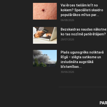
Vai ērces tiešām krīt no
kokiem? Speciālisti skaidro
populārākos mītus par...
06/08/2026
Bezskaidras naudas nākotne
ko tas nozīmē patērētājiem?
28/07/2026
Plašs ugunsgrēks noliktavā
Rīgā – slēgta satiksme un
izsludināta augstākā
bīstamības...
30/06/2026
PA