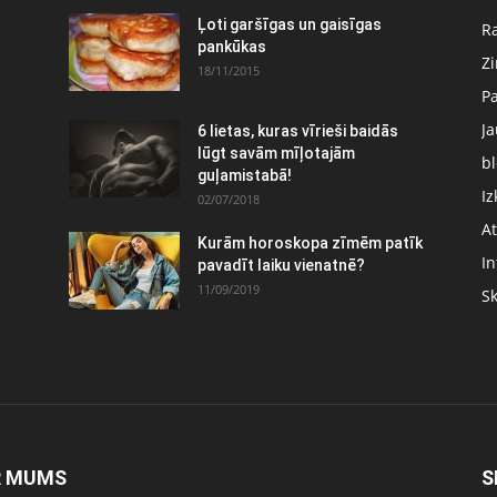
Ļoti garšīgas un gaisīgas
Ra
pankūkas
Z
18/11/2015
P
J
6 lietas, kuras vīrieši baidās
:
lūgt savām mīļotajām
bl
guļamistabā!
Iz
02/07/2018
At
Kurām horoskopa zīmēm patīk
In
pavadīt laiku vienatnē?
11/09/2019
S
R MUMS
S