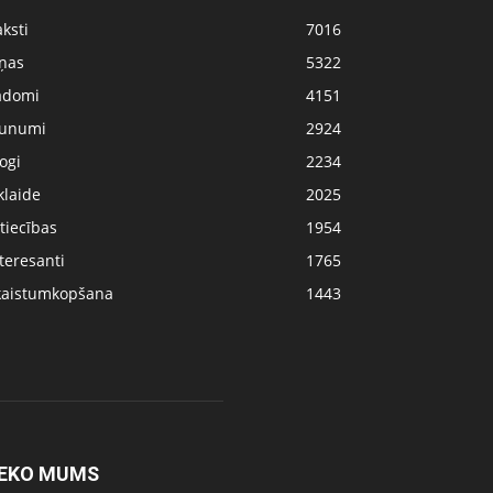
ksti
7016
iņas
5322
adomi
4151
aunumi
2924
ogi
2234
klaide
2025
tiecības
1954
teresanti
1765
kaistumkopšana
1443
EKO MUMS