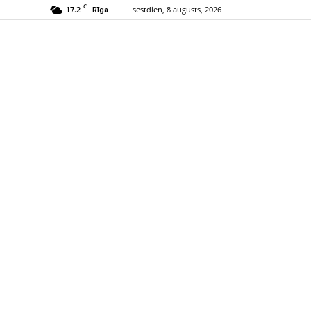
C
17.2
sestdien, 8 augusts, 2026
Rīga