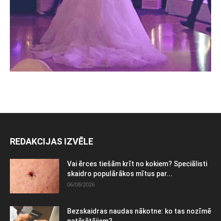
REDAKCIJAS IZVĒLE
Vai ērces tiešām krīt no kokiem? Speciālisti
skaidro populārākos mītus par...
06/08/2026
Bezskaidras naudas nākotne: ko tas nozīmē
patērētājiem?