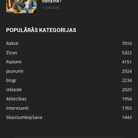
vienatnē?
11/09/2019
POPULĀRĀS KATEGORIJAS
Raksti
7016
Ziņas
5322
Padomi
4151
Jaunumi
2924
blogi
2234
Izklaide
2025
Attiecības
1954
Interesanti
1765
Skaistumkopšana
1443