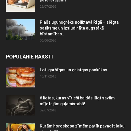
28/07/2026
Plašs ugunsgrēks noliktavā Rīgā – slēgta
satiksme un izsludināta augstākā
bīstamības...
30/06/2026
POPULĀRIE RAKSTI
Ļoti garšīgas un gaisīgas pankūkas
18/11/2015
6 lietas, kuras vīrieši baidās lūgt savām
mīļotajām guļamistabā!
02/07/2018
Kurām horoskopa zīmēm patīk pavadīt laiku