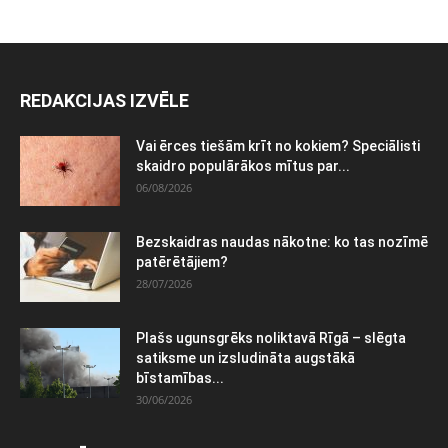
REDAKCIJAS IZVĒLE
Vai ērces tiešām krīt no kokiem? Speciālisti
skaidro populārākos mītus par...
06/08/2026
Bezskaidras naudas nākotne: ko tas nozīmē
patērētājiem?
28/07/2026
Plašs ugunsgrēks noliktavā Rīgā – slēgta
satiksme un izsludināta augstākā
bīstamības...
30/06/2026