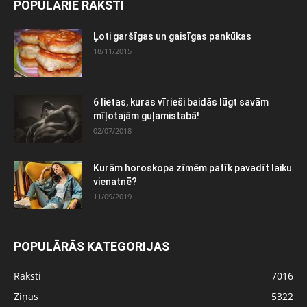
POPULĀRIE RAKSTI
Ļoti garšīgas un gaisīgas pankūkas
18/11/2015
6 lietas, kuras vīrieši baidās lūgt savām
mīļotajām guļamistabā!
02/07/2018
Kurām horoskopa zīmēm patīk pavadīt laiku
vienatnē?
11/09/2019
POPULĀRĀS KATEGORIJAS
Raksti
7016
Ziņas
5322