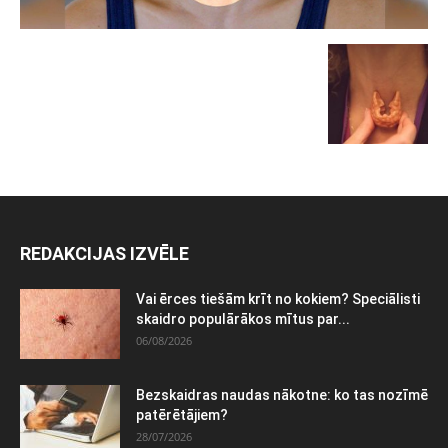
REDAKCIJAS IZVĒLE
Vai ērces tiešām krīt no kokiem? Speciālisti
skaidro populārākos mītus par...
06/08/2026
Bezskaidras naudas nākotne: ko tas nozīmē
patērētājiem?
28/07/2026