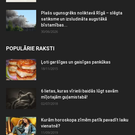
Plašs ugunsgrēks noliktavā Rīgā – slēgta
satiksme un izsludināta augstākā
bīstamības...
30/06/2026
POPULĀRIE RAKSTI
Ļoti garšīgas un gaisīgas pankūkas
18/11/2015
6 lietas, kuras vīrieši baidās lūgt savām
mīļotajām guļamistabā!
02/07/2018
Kurām horoskopa zīmēm patīk pavadīt laiku
vienatnē?
11/09/2019