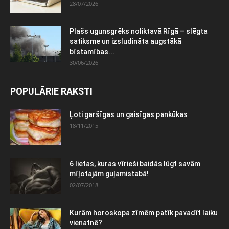
28/07/2026
Plašs ugunsgrēks noliktavā Rīgā – slēgta
satiksme un izsludināta augstākā
bīstamības...
30/06/2026
POPULĀRIE RAKSTI
Ļoti garšīgas un gaisīgas pankūkas
18/11/2015
6 lietas, kuras vīrieši baidās lūgt savām
mīļotajām guļamistabā!
02/07/2018
Kurām horoskopa zīmēm patīk pavadīt laiku
vienatnē?