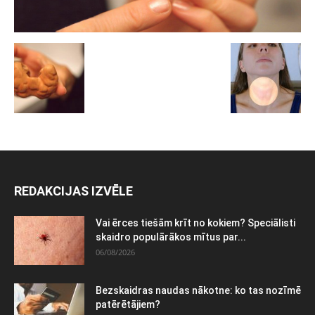
REDAKCIJAS IZVĒLE
Vai ērces tiešām krīt no kokiem? Speciālisti
skaidro populārākos mītus par...
06/08/2026
Bezskaidras naudas nākotne: ko tas nozīmē
patērētājiem?