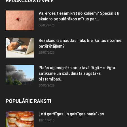
REDAKCIJAS IZVĒLE
Vai ērces tiešām krīt no kokiem? Speciālisti
skaidro populārākos mītus par...
06/08/2026
Bezskaidras naudas nākotne: ko tas nozīmē
patērētājiem?
28/07/2026
Plašs ugunsgrēks noliktavā Rīgā – slēgta
satiksme un izsludināta augstākā
bīstamības...
30/06/2026
POPULĀRIE RAKSTI
Ļoti garšīgas un gaisīgas pankūkas
18/11/2015