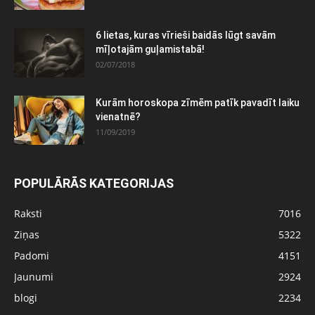
6 lietas, kuras vīrieši baidās lūgt savām
mīļotajām guļamistabā!
02/07/2018
Kurām horoskopa zīmēm patīk pavadīt laiku
vienatnē?
11/09/2019
POPULĀRĀS KATEGORIJAS
Raksti
7016
Ziņas
5322
Padomi
4151
Jaunumi
2924
blogi
2234