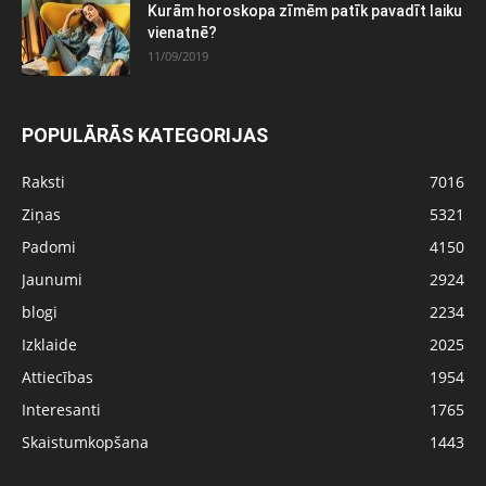
Kurām horoskopa zīmēm patīk pavadīt laiku
vienatnē?
11/09/2019
POPULĀRĀS KATEGORIJAS
Raksti
7016
Ziņas
5321
Padomi
4150
Jaunumi
2924
blogi
2234
Izklaide
2025
Attiecības
1954
Interesanti
1765
Skaistumkopšana
1443