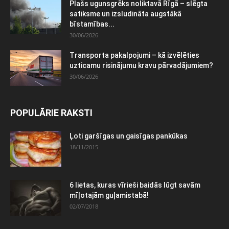
Plašs ugunsgrēks noliktavā Rīgā – slēgta
satiksme un izsludināta augstākā
bīstamības...
30/06/2026
Transporta pakalpojumi – kā izvēlēties
uzticamu risinājumu kravu pārvadājumiem?
30/06/2026
POPULĀRIE RAKSTI
Ļoti garšīgas un gaisīgas pankūkas
18/11/2015
6 lietas, kuras vīrieši baidās lūgt savām
mīļotajām guļamistabā!
02/07/2018