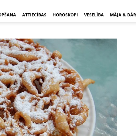
OPŠANA
ATTIECĪBAS
HOROSKOPI
VESELĪBA
MĀJA & DĀR