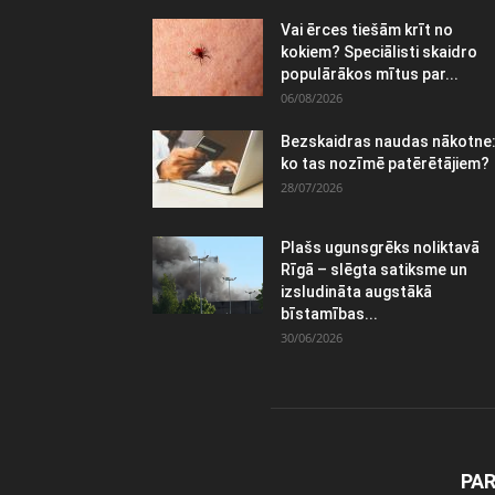
Vai ērces tiešām krīt no
kokiem? Speciālisti skaidro
populārākos mītus par...
06/08/2026
Bezskaidras naudas nākotne
ko tas nozīmē patērētājiem?
28/07/2026
Plašs ugunsgrēks noliktavā
Rīgā – slēgta satiksme un
izsludināta augstākā
bīstamības...
30/06/2026
PA