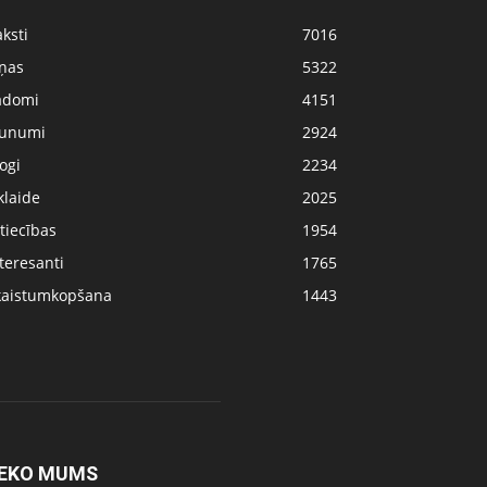
ksti
7016
iņas
5322
adomi
4151
aunumi
2924
ogi
2234
klaide
2025
tiecības
1954
teresanti
1765
kaistumkopšana
1443
EKO MUMS