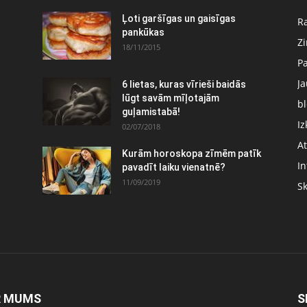
Ļoti garšīgas un gaisīgas
Ra
pankūkas
Z
18/11/2015
P
J
6 lietas, kuras vīrieši baidās
:
lūgt savām mīļotajām
bl
guļamistabā!
Iz
02/07/2018
At
Kurām horoskopa zīmēm patīk
In
pavadīt laiku vienatnē?
11/09/2019
S
R MUMS
S