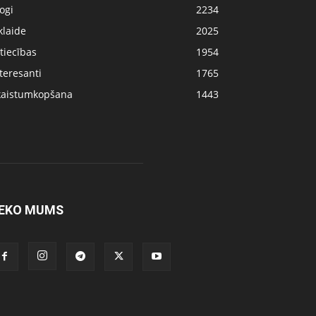
ogi
2234
klaide
2025
tiecības
1954
teresanti
1765
kaistumkopšana
1443
EKO MUMS