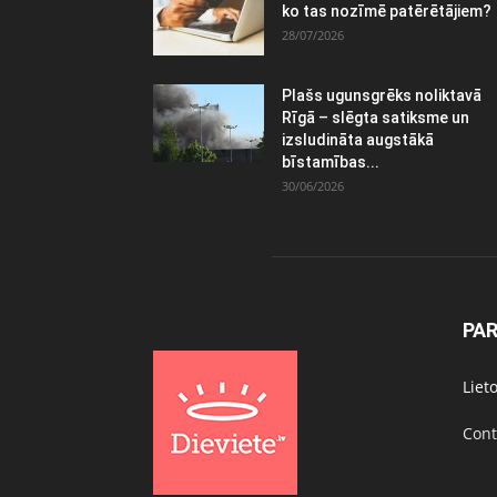
ko tas nozīmē patērētājiem?
28/07/2026
Plašs ugunsgrēks noliktavā
Rīgā – slēgta satiksme un
izsludināta augstākā
bīstamības...
30/06/2026
PA
Liet
Cont