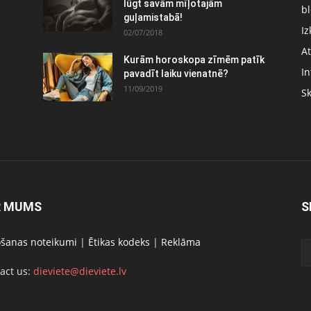
lūgt savām mīļotajām
bl
guļamistabā!
Iz
02/07/2018
At
Kurām horoskopa zīmēm patīk
In
pavadīt laiku vienatnē?
11/09/2019
S
R MUMS
S
ošanas noteikumi
|
Ētikas kodeks
|
Reklāma
act us:
dieviete@dieviete.lv