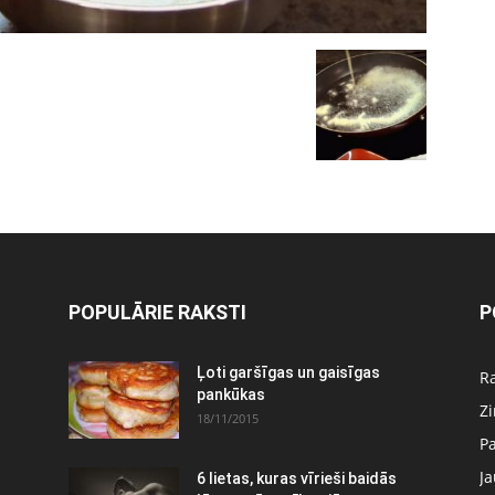
POPULĀRIE RAKSTI
P
Ļoti garšīgas un gaisīgas
Ra
pankūkas
Z
18/11/2015
P
J
6 lietas, kuras vīrieši baidās
: