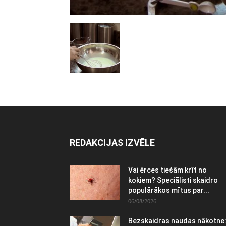
REDAKCIJAS IZVĒLE
Vai ērces tiešām krīt no
kokiem? Speciālisti skaidro
populārākos mītus par...
06/08/2026
Bezskaidras naudas nākotne