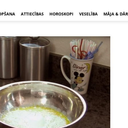
OPŠANA
ATTIECĪBAS
HOROSKOPI
VESELĪBA
MĀJA & DĀR