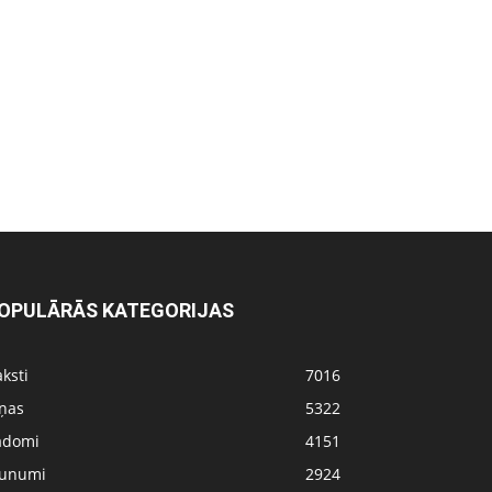
OPULĀRĀS KATEGORIJAS
ksti
7016
iņas
5322
adomi
4151
aunumi
2924